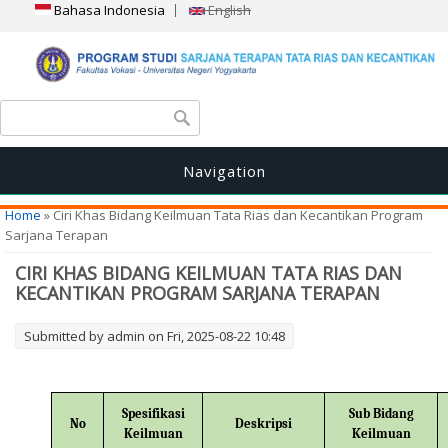
Bahasa Indonesia
English
Search form
Search
Navigation
You are here
Home
» Ciri Khas Bidang Keilmuan Tata Rias dan Kecantikan Program
Sarjana Terapan
CIRI KHAS BIDANG KEILMUAN TATA RIAS DAN
KECANTIKAN PROGRAM SARJANA TERAPAN
Submitted by
admin
on Fri, 2025-08-22 10:48
Spesifikasi
Sub Bidang
No
Deskripsi
Keilmuan
Keilmuan