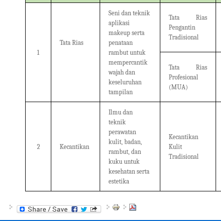
Seni dan teknik
Tata Rias
aplikasi
Pengantin
makeup serta
Tradisional
Tata Rias
penataan
1
rambut untuk
mempercantik
Tata Rias
wajah dan
Profesional
keseluruhan
(MUA)
tampilan
Ilmu dan
teknik
perawatan
Kecantikan
kulit, badan,
2
Kecantikan
Kulit
rambut, dan
Tradisional
kuku untuk
kesehatan serta
estetika