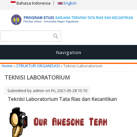
Bahasa Indonesia
English
Search form
Search
Navigation
You are here
Home
»
STRUKTUR ORGANISASI
» Teknisi Laboratorium
TEKNISI LABORATORIUM
Submitted by
admin
on Fri, 2021-05-28 15:10
Teknisi Laboratorium Tata Rias dan Kecantikan