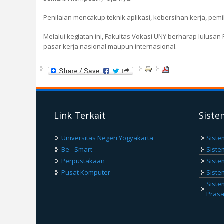
Penilaian mencakup teknik aplikasi, kebersihan kerja, pemil
Melalui kegiatan ini, Fakultas Vokasi UNY berharap lulus
pasar kerja nasional maupun internasional.
Link Terkait
Siste
Universitas Negeri Yogyakarta
Siste
Be - Smart
Siste
Perpustakaan
Siste
Pusat Komputer
Siste
Siste
Pras