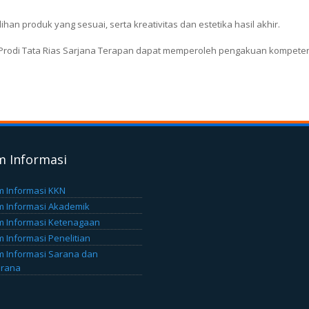
ihan produk yang sesuai, serta kreativitas dan estetika hasil akhir.
an Prodi Tata Rias Sarjana Terapan dapat memperoleh pengakuan kompeten
m Informasi
m Informasi KKN
m Informasi Akademik
m Informasi Ketenagaan
m Informasi Penelitian
m Informasi Sarana dan
arana